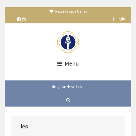
Respeite seus Genes

|
Login
Menu
/
Author: leo
leo