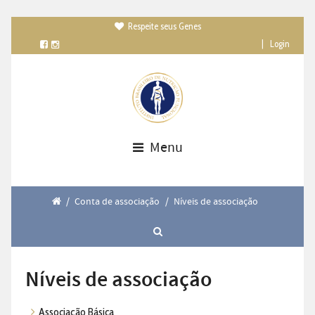
Respeite seus Genes

|
Login
Menu
/
Conta de associação
/
Níveis de associação
Níveis de associação
Associação Básica