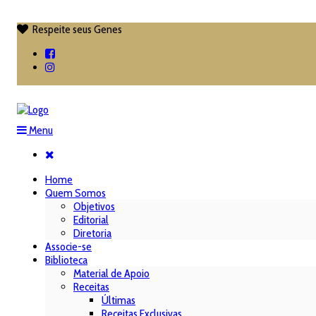
Respeite seus Genes

Menu
Home
Quem Somos
Objetivos
Editorial
Diretoria
Associe-se
Biblioteca
Material de Apoio
Receitas
Últimas
Receitas Exclusivas