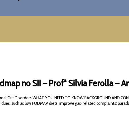
map no SII – Profª Silvia Ferolla – Ar
 Functional Gut Disorders WHAT YOU NEED TO KNOW BACKGROUND AND CONT
esidues, such as low FODMAP diets, improve gas-related complaints; paradox