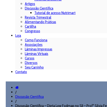
Artigos
Discussão Científica
Tutorial de acesso Nutrimart
Revista Trimestral
Alimentando Práticas
Cartilha
Congresso
Loja
Como Funciona
Associações
Lâminas Impressas
Lâminas Virtuais
Cursos
Diversos
Seu Carrinho
Contato
/
Discussão Científica
/
Discussão Científica – Dieta Low Fodmap no SII – Profª Silvia Fer