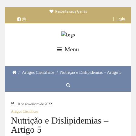
Respeite seus Genes

|
Login
Menu
/
Artigos Científicos
/
Nutrição e Dislipidemias – Artigo 5
10 de novembro de 2022
Artigos Científicos
Nutrição e Dislipidemias –
Artigo 5