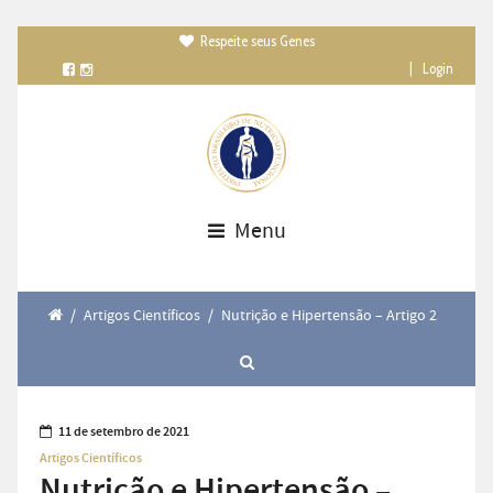
Respeite seus Genes

|
Login
Menu
/
Artigos Científicos
/
Nutrição e Hipertensão – Artigo 2
11 de setembro de 2021
Artigos Científicos
Nutrição e Hipertensão –