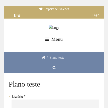
Respeite seus Genes

|
Login
Menu
/
Plano teste
Plano teste
Usuário *