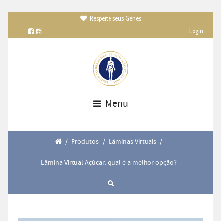
Respeite seus Genes

|
Login
Menu
/
Produtos
/
Lâminas Virtuais
/
Lâmina Virtual Açúcar: qual é a melhor opção?