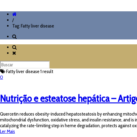
/
Tag: Fatty liver disease
Fatty liver disease
1 result
0
Nutrição e esteatose hepática – Arti
Quercetin reduces obesity-induced hepatosteatosis by enhancing mitochon
mitochondrial dysfunction, oxidative stress, and insulin resistance, and 
catalyzing the rate-limiting step in heme degradation, protects against o
Ler Mais