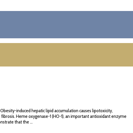
esity-induced hepatic lipid accumulation causes lipotoxicity,
 and fibrosis. Heme oxygenase-1 (HO-1), an important antioxidant enzyme
strate that the ...