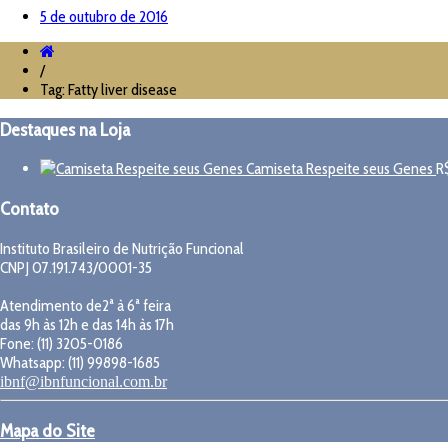
5 de outubro de 2016
/
Tag: Fatty liver disease
Destaques na Loja
Camiseta Respeite seus Genes
R
Contato
Instituto Brasileiro de Nutrição Funcional
CNPJ 07.191.743/0001-35
Atendimento de2ª à 6ª feira
das 9h às 12h e das 14h às 17h
Fone: (11) 3205-0186
Whatsapp: (11) 99898-1685
ibnf@ibnfuncional.com.br
Mapa do Site