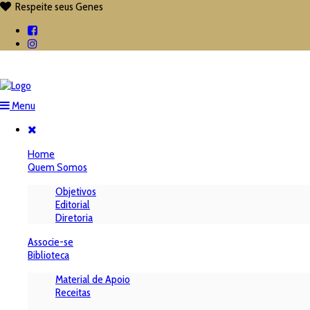
Respeite seus Genes

Menu
Home
Quem Somos
Objetivos
Editorial
Diretoria
Associe-se
Biblioteca
Material de Apoio
Receitas