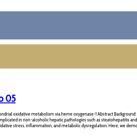
go 05
drial oxidative metabolism via heme oxygenase-1 Abstract Background: Ob
is implicated in non-alcoholic hepatic pathologies such as steatohepatitis
xidative stress, inflammation, and metabolic dysregulation. Here, we demon