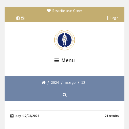
Respeite seus Genes

|
Login
Menu
/
2024
/
março
/
12
day : 12/03/2024
21 results