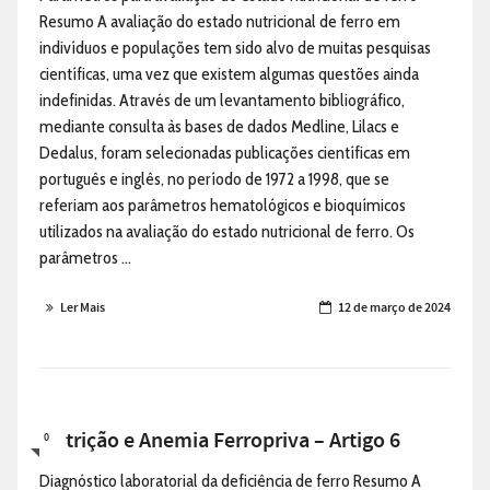
Resumo A avaliação do estado nutricional de ferro em
indivíduos e populações tem sido alvo de muitas pesquisas
científicas, uma vez que existem algumas questões ainda
indefinidas. Através de um levantamento bibliográfico,
mediante consulta às bases de dados Medline, Lilacs e
Dedalus, foram selecionadas publicações científicas em
português e inglês, no período de 1972 a 1998, que se
referiam aos parâmetros hematológicos e bioquímicos
utilizados na avaliação do estado nutricional de ferro. Os
parâmetros ...
Ler Mais
12 de março de 2024
Nutrição e Anemia Ferropriva – Artigo 6
0
Diagnóstico laboratorial da deficiência de ferro Resumo A