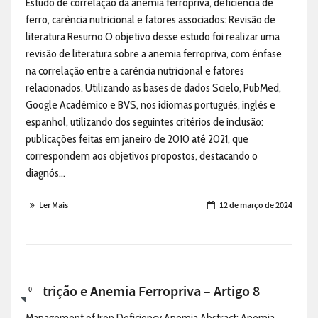
Estudo de correlação da anemia ferropriva, deficiência de
ferro, carência nutricional e fatores associados: Revisão de
literatura Resumo O objetivo desse estudo foi realizar uma
revisão de literatura sobre a anemia ferropriva, com ênfase
na correlação entre a carência nutricional e fatores
relacionados. Utilizando as bases de dados Scielo, PubMed,
Google Acadêmico e BVS, nos idiomas português, inglês e
espanhol, utilizando dos seguintes critérios de inclusão:
publicações feitas em janeiro de 2010 até 2021, que
correspondem aos objetivos propostos, destacando o
diagnós...
Ler Mais
12 de março de 2024
Nutrição e Anemia Ferropriva – Artigo 8
0
Management of Iron Deficiency Anemia Abstract: Anemia