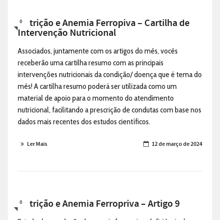
Nutrição e Anemia Ferropiva – Cartilha de
0
Intervenção Nutricional
Associados, juntamente com os artigos do mês, vocês
receberão uma cartilha resumo com as principais
intervenções nutricionais da condição/ doença que é tema do
mês! A cartilha resumo poderá ser utilizada como um
material de apoio para o momento do atendimento
nutricional, facilitando a prescrição de condutas com base nos
dados mais recentes dos estudos científicos.
Ler Mais
12 de março de 2024
Nutrição e Anemia Ferropriva – Artigo 9
0