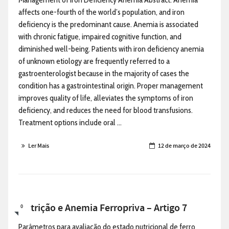
affects one-fourth of the world’s population, and iron
deficiency is the predominant cause. Anemia is associated
with chronic fatigue, impaired cognitive function, and
diminished well-being. Patients with iron deficiency anemia
of unknown etiology are frequently referred to a
gastroenterologist because in the majority of cases the
condition has a gastrointestinal origin. Proper management
improves quality of life, alleviates the symptoms of iron
deficiency, and reduces the need for blood transfusions.
Treatment options include oral ...
Ler Mais
12 de março de 2024
Nutrição e Anemia Ferropriva – Artigo 7
0
Parâmetros para avaliação do estado nutricional de ferro