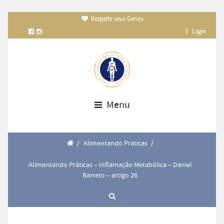
Respeite seus Genes

|
Login
Menu
/
Alimentando Práticas
/
Alimentando Práticas – Inflamação Metabólica – Daniel
Barreto – artigo 26