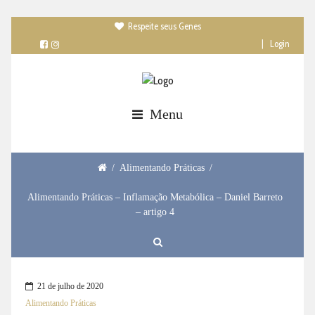
Respeite seus Genes

|
Login
Menu
/
Alimentando Práticas
/
Alimentando Práticas – Inflamação Metabólica – Daniel Barreto
– artigo 4
21 de julho de 2020
Alimentando Práticas