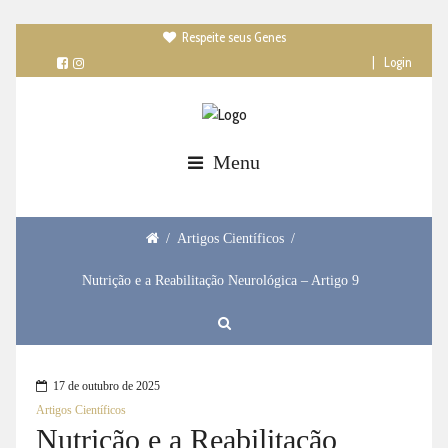
Respeite seus Genes

|
Login
Menu
/
Artigos Científicos
/
Nutrição e a Reabilitação Neurológica – Artigo 9
17 de outubro de 2025
Artigos Científicos
Nutrição e a Reabilitação