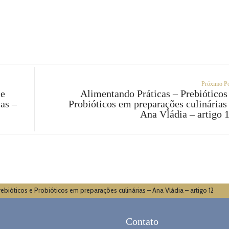
Próximo P
 e
Alimentando Práticas – Prebióticos
as –
Probióticos em preparações culinárias
Ana Vládia – artigo 
ebióticos e Probióticos em preparações culinárias – Ana Vládia – artigo 12
Contato