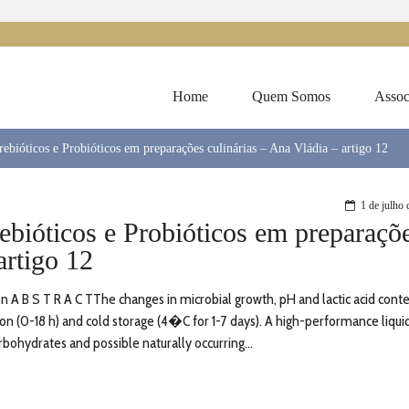
Home
Quem Somos
Assoc
ebióticos e Probióticos em preparações culinárias – Ana Vládia – artigo 12
1 de julho
ebióticos e Probióticos em preparaçõ
artigo 12
n A B S T R A C TThe changes in microbial growth, pH and lactic acid conte
on (0-18 h) and cold storage (4�C for 1-7 days). A high-performance liqui
ohydrates and possible naturally occurring...