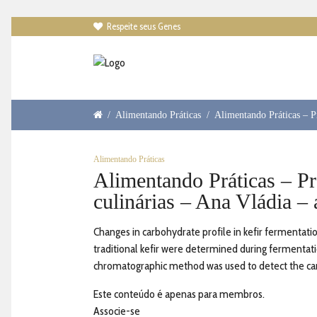
Respeite seus Genes

/
Alimentando Práticas
/
Alimentando Práticas – Pr
Alimentando Práticas
Alimentando Práticas – Pr
culinárias – Ana Vládia – 
Changes in carbohydrate profile in kefir fermentatio
traditional kefir were determined during fermentati
chromatographic method was used to detect the carb
Este conteúdo é apenas para membros.
Associe-se