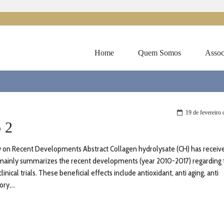
Home
Quem Somos
Assoc
2
19 de fevereiro
 2
ew on Recent Developments Abstract Collagen hydrolysate (CH) has receiv
w mainly summarizes the recent developments (year 2010-2017) regarding
nical trials. These beneficial effects include antioxidant, anti aging, anti
ry,...