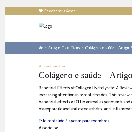
Respeite seus Genes

/
Artigos Científicos
/
Colágeno e saúde – Artigo 
Artigos Científicos
Colágeno e saúde – Artigo
Beneficial Effects of Collagen Hydrolysate: A Revi
increasing attention in recent decades. This revie
beneficial effects of CH in animal experiments and cli
osteoporotic and anti osteoarthritis, anti-inflammato
Este conteúdo é apenas para membros.
Associe-se