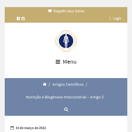
Respeite seus Genes

|
Login
Menu
/
Artigos Científicos
/
Nutrição e Biogênese mitocondrial – Artigo 5
15 de março de 2022