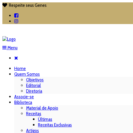
Respeite seus Genes

Menu
Home
Quem Somos
Objetivos
Editorial
Diretoria
Associe-se
Biblioteca
Material de Apoio
Receitas
Últimas
Receitas Exclusivas
Artigos