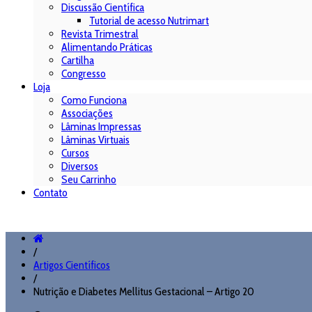
Discussão Científica
Tutorial de acesso Nutrimart
Revista Trimestral
Alimentando Práticas
Cartilha
Congresso
Loja
Como Funciona
Associações
Lâminas Impressas
Lâminas Virtuais
Cursos
Diversos
Seu Carrinho
Contato
/
Artigos Científicos
/
Nutrição e Diabetes Mellitus Gestacional – Artigo 20