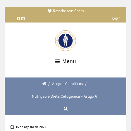
Respeite seus Genes

|
Login
Menu
/
Artigos Científicos
/
Nutrição e Dieta Cetogênica – Artigo 6
15 de agosto de 2022