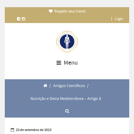
Respeite seus Genes

|
Login
Menu
/
Artigos Científicos
/
Nutrição e Dieta Mediterrânea – Artigo 8
23 de setembro de 2023