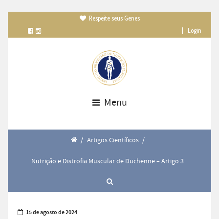
Respeite seus Genes

|
Login
Menu
/
Artigos Científicos
/
Nutrição e Distrofia Muscular de Duchenne – Artigo 3
15 de agosto de 2024