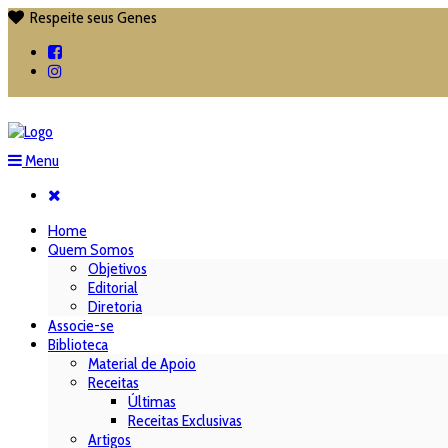
Respeite seus Genes

Menu
Home
Quem Somos
Objetivos
Editorial
Diretoria
Associe-se
Biblioteca
Material de Apoio
Receitas
Últimas
Receitas Exclusivas
Artigos