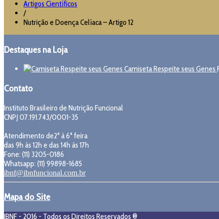
Artigos Científicos
/
Nutrição e Doença Celíaca – Artigo 12
Destaques na Loja
Camiseta Respeite seus Genes
Contato
Instituto Brasileiro de Nutrição Funcional
CNPJ 07.191.743/0001-35
Atendimento de2ª à 6ª feira
das 9h às 12h e das 14h às 17h
Fone: (11) 3205-0186
Whatsapp: (11) 99898-1685
ibnf@ibnfuncional.com.br
Mapa do Site
IBNF - 2016 - Todos os Direitos Reservados ®