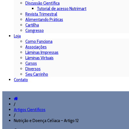
Discussão Científica
Tutorial de acesso Nutrimart
Revista Trimestral
Alimentando Práticas
Cartilha
Congresso
Loja
Como Funciona
Associações
Lâminas Impressas
Lâminas Virtuais
Cursos
Diversos
Seu Carrinho
Contato
/
Artigos Científicos
/
Nutrição e Doença Celíaca – Artigo 12