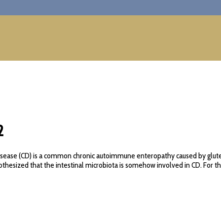
2
disease (CD) is a common chronic autoimmune enteropathy caused by gluten
othesized that the intestinal microbiota is somehow involved in CD. For this