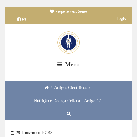
Respeite seus Genes

|
Login
Menu
/
Artigos Científicos
/
Nutrição e Doença Celíaca – Artigo 17
29 de novembro de 2018