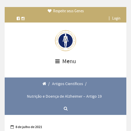
Respeite seus Genes

|
Login
Menu
/
Artigos Científicos
/
Nutrição e Doença de Alzheimer – Artigo 19
8 de julho de 2021