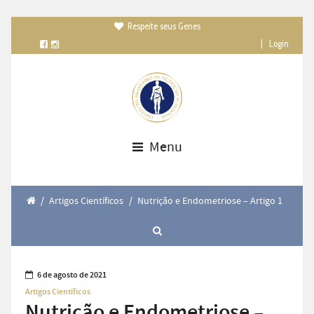
Respeite seus Genes

|
Login
Menu
/
Artigos Científicos
/
Nutrição e Endometriose – Artigo 1
6 de agosto de 2021
Artigos Científicos
Nutrição e Endometriose –