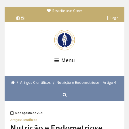
Respeite seus Genes

|
Login
Menu
/
Artigos Científicos
/
Nutrição e Endometriose – Artigo 4
6 de agosto de 2021
Artigos Científicos
Nutrição e Endometriose –