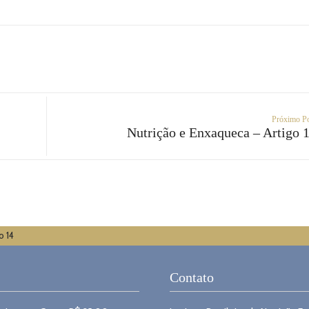
Próximo P
Nutrição e Enxaqueca – Artigo 
o 14
Contato