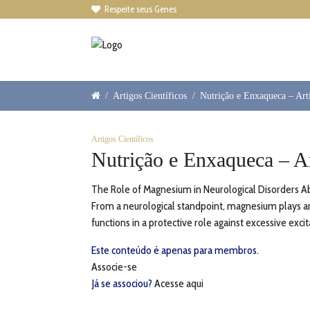
Respeite seus Genes

/
Artigos Científicos
/
Nutrição e Enxaqueca – Art
Artigos Científicos
Nutrição e Enxaqueca – A
The Role of Magnesium in Neurological Disorders Abs
From a neurological standpoint, magnesium plays an 
functions in a protective role against excessive excit
Este conteúdo é apenas para membros.
Associe-se
Já se associou?
Acesse aqui