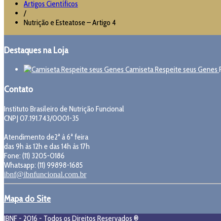
Artigos Científicos
/
Nutrição e Esteatose – Artigo 4
Destaques na Loja
Camiseta Respeite seus Genes
Contato
Instituto Brasileiro de Nutrição Funcional
CNPJ 07.191.743/0001-35
Atendimento de2ª à 6ª feira
das 9h às 12h e das 14h às 17h
Fone: (11) 3205-0186
Whatsapp: (11) 99898-1685
ibnf@ibnfuncional.com.br
Mapa do Site
IBNF - 2016 - Todos os Direitos Reservados ®