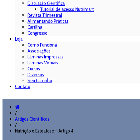
Discussão Científica
Tutorial de acesso Nutrimart
Revista Trimestral
Alimentando Práticas
Cartilha
Congresso
Loja
Como Funciona
Associações
Lâminas Impressas
Lâminas Virtuais
Cursos
Diversos
Seu Carrinho
Contato
/
Artigos Científicos
/
Nutrição e Esteatose – Artigo 4