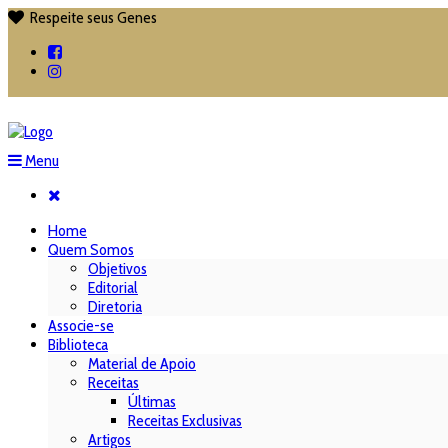
Respeite seus Genes

Menu
Home
Quem Somos
Objetivos
Editorial
Diretoria
Associe-se
Biblioteca
Material de Apoio
Receitas
Últimas
Receitas Exclusivas
Artigos