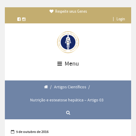
Respeite seus Genes

|
Login
Menu
/
Artigos Científicos
/
Nutrição e esteatose hepática – Artigo 03
5 de outubro de 2016