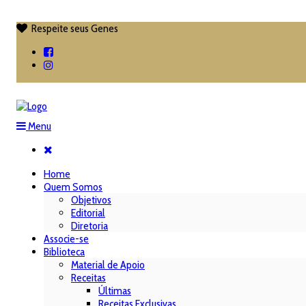
Respeite seus Genes

Menu
Home
Quem Somos
Objetivos
Editorial
Diretoria
Associe-se
Biblioteca
Material de Apoio
Receitas
Últimas
Receitas Exclusivas