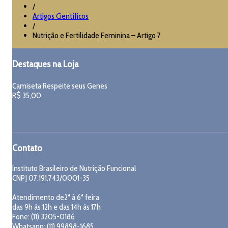
/
Artigos Científicos
/
Nutrição e Fertilidade Feminina – Artigo 7
Destaques na Loja
Camiseta Respeite seus Genes
R$
35,00
Contato
Instituto Brasileiro de Nutrição Funcional
CNPJ 07.191.743/0001-35
Atendimento de2ª à 6ª feira
das 9h às 12h e das 14h às 17h
Fone: (11) 3205-0186
Whatsapp: (11) 99898-1685