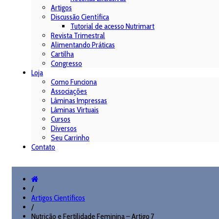
Artigos
Discussão Científica
Tutorial de acesso Nutrimart
Revista Trimestral
Alimentando Práticas
Cartilha
Congresso
Loja
Como Funciona
Associações
Lâminas Impressas
Lâminas Virtuais
Cursos
Diversos
Seu Carrinho
Contato
/
Artigos Científicos
/
Nutrição e Fertilidade Feminina – Artigo 7