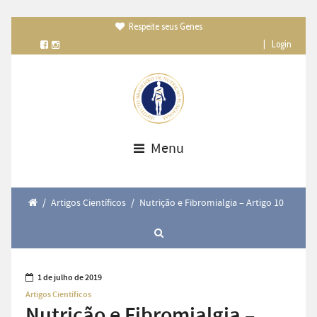
Respeite seus Genes

|
Login
Menu
/
Artigos Científicos
/
Nutrição e Fibromialgia – Artigo 10
1 de julho de 2019
Artigos Científicos
Nutrição e Fibromialgia –