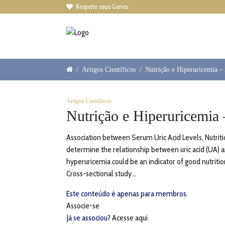
Respeite seus Genes

/
Artigos Científicos
/
Nutrição e Hiperuricemia – 
Artigos Científicos
Nutrição e Hiperuricemia 
Association between Serum Uric Acid Levels, Nutriti
determine the relationship between uric acid (UA) an
hyperuricemia could be an indicator of good nutritio
Cross-sectional study...
Este conteúdo é apenas para membros.
Associe-se
Já se associou?
Acesse aqui