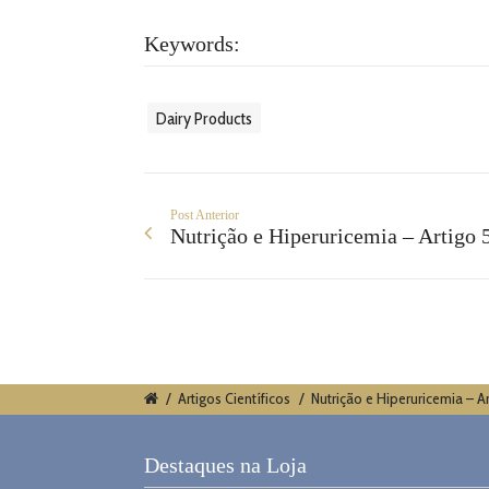
Keywords:
Dairy Products
Post Anterior
Nutrição e Hiperuricemia – Artigo 
/
Artigos Científicos
/
Nutrição e Hiperuricemia – Ar
Destaques na Loja