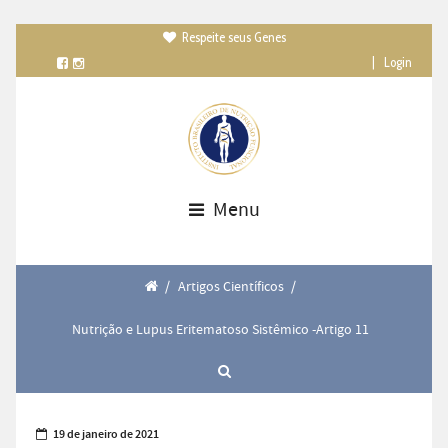
Respeite seus Genes

|
Login
Menu
/
Artigos Científicos
/
Nutrição e Lupus Eritematoso Sistêmico -Artigo 11
19 de janeiro de 2021