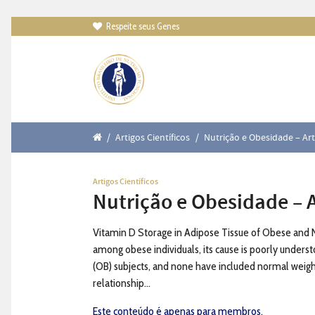
Respeite seus Genes

/
Artigos Científicos
/
Nutrição e Obesidade – Art
Artigos Científicos
Nutrição e Obesidade – A
Vitamin D Storage in Adipose Tissue of Obese and 
among obese individuals, its cause is poorly under
(OB) subjects, and none have included normal weight 
relationship...
Este conteúdo é apenas para membros.