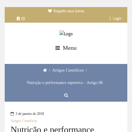
Respeite seus Genes

|
Login
Menu
/
Artigos Científicos
/
Nutrição e performance esportiva – Artigo 06
5 de janeiro de 2018
Artigos Científicos
Nutrição e performance