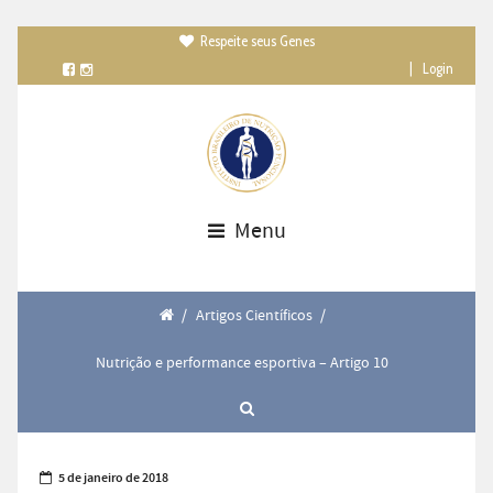
Respeite seus Genes

|
Login
Menu
/
Artigos Científicos
/
Nutrição e performance esportiva – Artigo 10
5 de janeiro de 2018