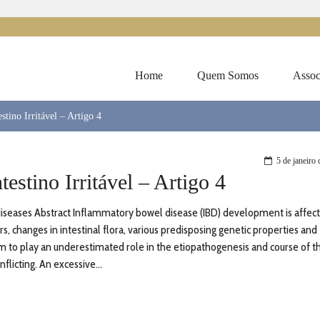
Home
Quem Somos
Assoc
tino Irritável – Artigo 4
5 de janeiro
estino Irritável – Artigo 4
 diseases Abstract Inflammatory bowel disease (IBD) development is affec
 changes in intestinal flora, various predisposing genetic properties and
 to play an underestimated role in the etiopathogenesis and course of t
licting. An excessive...