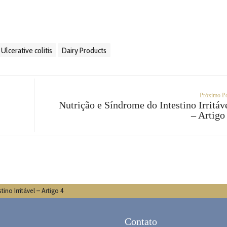
Ulcerative colitis
Dairy Products
Próximo P
Nutrição e Síndrome do Intestino Irritáv
– Artigo
ino Irritável – Artigo 4
Contato