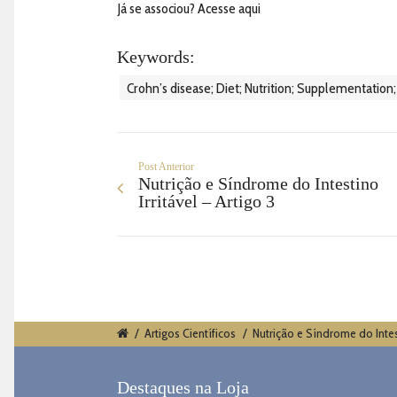
Já se associou?
Acesse aqui
Keywords:
Crohn’s disease; Diet; Nutrition; Supplementation; 
Post Anterior
Nutrição e Síndrome do Intestino
Irritável – Artigo 3
/
Artigos Científicos
/
Nutrição e Síndrome do Intest
Destaques na Loja