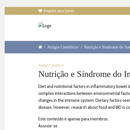
Respeite seus Genes

/
Artigos Científicos
/
Nutrição e Síndrome do Intes
Artigos Científicos
Nutrição e Síndrome do Int
Diet and nutritional factors in inflammatory bowel
complex interactions between environmental factors,
changes in the immune system. Dietary factors seem
disease. However, research about food and IBD is conf
Este conteúdo é apenas para membros.
Associe-se