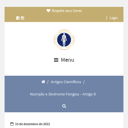
Respeite seus Genes

|
Login
Menu
/
Artigos Científicos
/
Nutrição e Síndrome Fúngica – Artigo 8
15 de dezembro de 2022