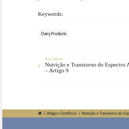
Keywords:
Dairy Products
Post Anterior
Nutrição e Transtorno do Espectro A
– Artigo 9
/
Artigos Científicos
/
Nutrição e Transtorno do Esp