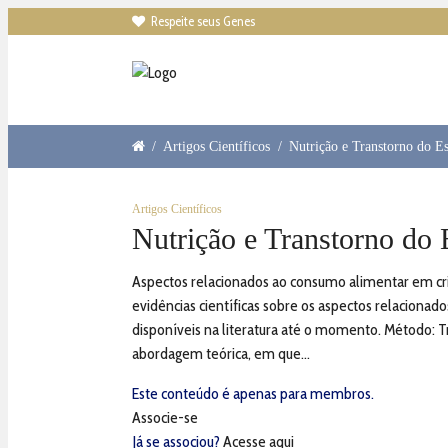
Respeite seus Genes

/
Artigos Científicos
/
Nutrição e Transtorno do Es
Artigos Científicos
Nutrição e Transtorno do 
Aspectos relacionados ao consumo alimentar em crian
evidências científicas sobre os aspectos relaciona
disponíveis na literatura até o momento. Método: Tr
abordagem teórica, em que...
Este conteúdo é apenas para membros.
Associe-se
Já se associou?
Acesse aqui