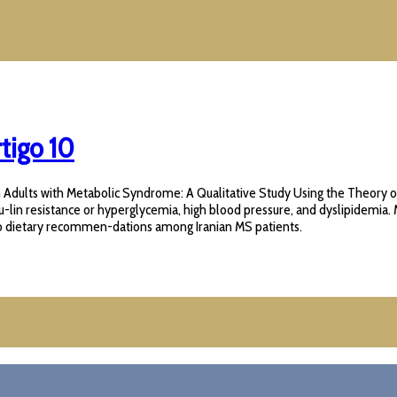
tigo 10
n Adults with Metabolic Syndrome: A Qualitative Study Using the Theory 
nsu-lin resistance or hyperglycemia, high blood pressure, and dyslipidemi
e to dietary recommen-dations among Iranian MS patients.