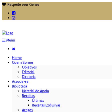
Respeite seus Genes

Menu
Home
Quem Somos
Objetivos
Editorial
Diretoria
Associe-se
Biblioteca
Material de Apoio
Receitas
Últimas
Receitas Exclusivas
Artigos