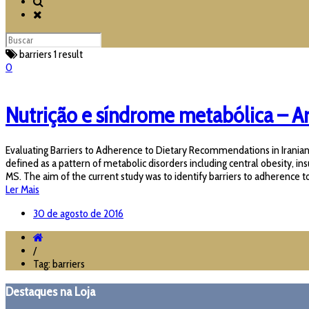
barriers
1 result
0
Nutrição e síndrome metabólica – Ar
Evaluating Barriers to Adherence to Dietary Recommendations in Irania
defined as a pattern of metabolic disorders including central obesity, i
MS. The aim of the current study was to identify barriers to adherenc
Ler Mais
30 de agosto de 2016
/
Tag: barriers
Destaques na Loja