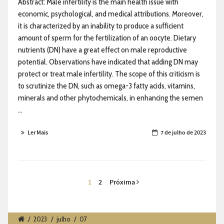
Abstract: Male infertility is the main health issue with
economic, psychological, and medical attributions. Moreover,
it is characterized by an inability to produce a sufficient
amount of sperm for the fertilization of an oocyte. Dietary
nutrients (DN) have a great effect on male reproductive
potential. Observations have indicated that adding DN may
protect or treat male infertility. The scope of this criticism is
to scrutinize the DN, such as omega-3 fatty acids, vitamins,
minerals and other phytochemicals, in enhancing the semen
...
Ler Mais
7 de julho de 2023
1
2
Próxima
/
2023
/
julho
/
07