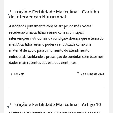
Nutrição e Fertilidade Masculina – Cartilha
0
de Intervenção Nutricional
Associados, juntamente com os artigos do mês, vocês
receberão uma cartilha resumo com as principais
intervenções nutricionais da condição/ doença que é tema do
mês! A cartilha resumo poderá ser utilizada como um
material de apoio para o momento do atendimento
nutricional, facilitando a prescrição de condutas com base nos
dados mais recentes dos estudos científicos.
Ler Mais
7 de julho de 2023
Nutrição e Fertilidade Masculina – Artigo 10
0