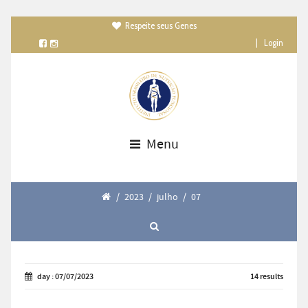
Respeite seus Genes

|
Login
Menu
/
2023
/
julho
/
07
day : 07/07/2023
14 results