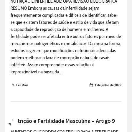
NUTRIÇÃO E INFERTILIDADE: UMA REVISÃO BIBLIOGRÁFICA
RESUMO Embora as causas da infertilidade sejam
frequentemente complicadas e difíceis de identificar, sabe-
se que existem fatores de saúde e estilo de vida que afetam
a capacidade de reprodução de homens e mulheres. A
fertilidade pode ser afetada entre outros fatores por meio de
mecanismos nutrigenéticos e metabólicos. Da mesma forma,
estudos sugerem que modificações nutricionais adequadas
podem melhorar a taxa de concepção natural de casais
inférteis. Assim compreender essas relações é
imprescindível na busca da ...
Ler Mais
7 de julho de 2023
Nutrição e Fertilidade Masculina – Artigo 9
0
ALIMENTOS QUE PODEM CONTRIBUIR PARA A FERTILIDADE