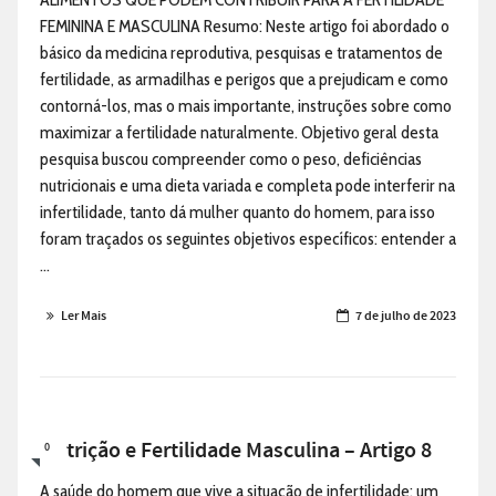
FEMININA E MASCULINA Resumo: Neste artigo foi abordado o
básico da medicina reprodutiva, pesquisas e tratamentos de
fertilidade, as armadilhas e perigos que a prejudicam e como
contorná-los, mas o mais importante, instruções sobre como
maximizar a fertilidade naturalmente. Objetivo geral desta
pesquisa buscou compreender como o peso, deficiências
nutricionais e uma dieta variada e completa pode interferir na
infertilidade, tanto dá mulher quanto do homem, para isso
foram traçados os seguintes objetivos específicos: entender a
...
Ler Mais
7 de julho de 2023
Nutrição e Fertilidade Masculina – Artigo 8
0
A saúde do homem que vive a situação de infertilidade: um