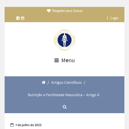
Respeite seus Genes

|
Login
Menu
/
Artigos Científicos
/
Nutrição e Fertilidade Masculina – Artigo 8
7 de julho de 2023