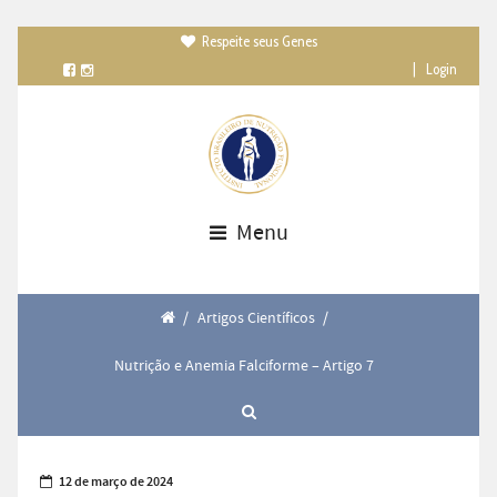
Respeite seus Genes

|
Login
Menu
/
Artigos Científicos
/
Nutrição e Anemia Falciforme – Artigo 7
12 de março de 2024