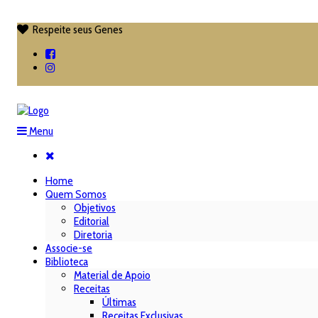
Respeite seus Genes

Menu
Home
Quem Somos
Objetivos
Editorial
Diretoria
Associe-se
Biblioteca
Material de Apoio
Receitas
Últimas
Receitas Exclusivas