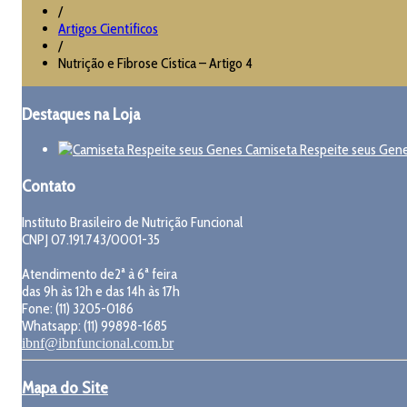
/
Artigos Científicos
/
Nutrição e Fibrose Cística – Artigo 4
Destaques na Loja
Camiseta Respeite seus Gen
Contato
Instituto Brasileiro de Nutrição Funcional
CNPJ 07.191.743/0001-35
Atendimento de2ª à 6ª feira
das 9h às 12h e das 14h às 17h
Fone: (11) 3205-0186
Whatsapp: (11) 99898-1685
ibnf@ibnfuncional.com.br
Mapa do Site