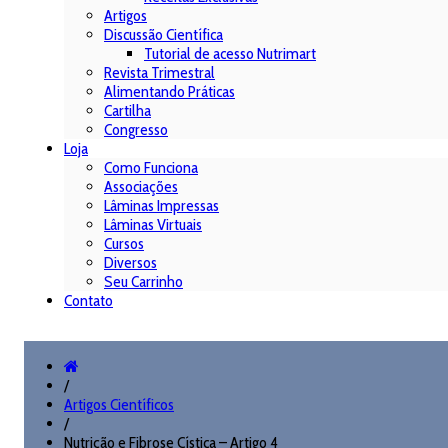
Artigos
Discussão Científica
Tutorial de acesso Nutrimart
Revista Trimestral
Alimentando Práticas
Cartilha
Congresso
Loja
Como Funciona
Associações
Lâminas Impressas
Lâminas Virtuais
Cursos
Diversos
Seu Carrinho
Contato
/
Artigos Científicos
/
Nutrição e Fibrose Cística – Artigo 4