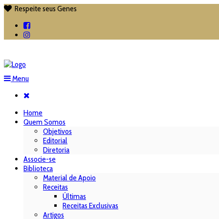
Respeite seus Genes

Menu
Home
Quem Somos
Objetivos
Editorial
Diretoria
Associe-se
Biblioteca
Material de Apoio
Receitas
Últimas
Receitas Exclusivas
Artigos