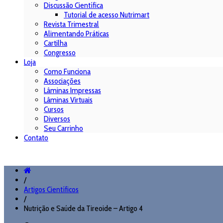
Discussão Científica
Tutorial de acesso Nutrimart
Revista Trimestral
Alimentando Práticas
Cartilha
Congresso
Loja
Como Funciona
Associações
Lâminas Impressas
Lâminas Virtuais
Cursos
Diversos
Seu Carrinho
Contato
/
Artigos Científicos
/
Nutrição e Saúde da Tireoide – Artigo 4