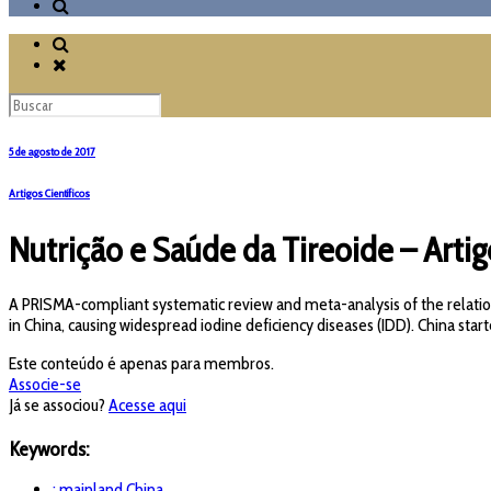
5 de agosto de 2017
Artigos Científicos
Nutrição e Saúde da Tireoide – Artig
A PRISMA-compliant systematic review and meta-analysis of the relations
in China, causing widespread iodine deficiency diseases (IDD). China starte
Este conteúdo é apenas para membros.
Associe-se
Já se associou?
Acesse aqui
Keywords:
: mainland China