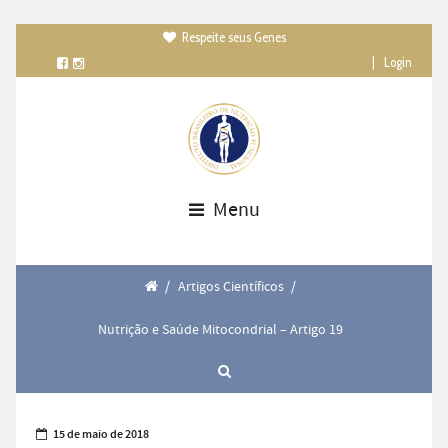
Respeite seus Genes

|
Login
Menu
/
Artigos Científicos
/
Nutrição e Saúde Mitocondrial – Artigo 19
15 de maio de 2018