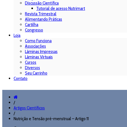
Discussão Científica
Tutorial de acesso Nutrimart
Revista Trimestral
Alimentando Práticas
Cartilha
Congresso
Loja
Como Funciona
Associações
Lâminas Impressas
Lâminas Virtuais
Cursos
Diversos
Seu Carrinho
Contato
/
Artigos Científicos
/
Nutrição e Tensão pré-menstrual – Artigo 11