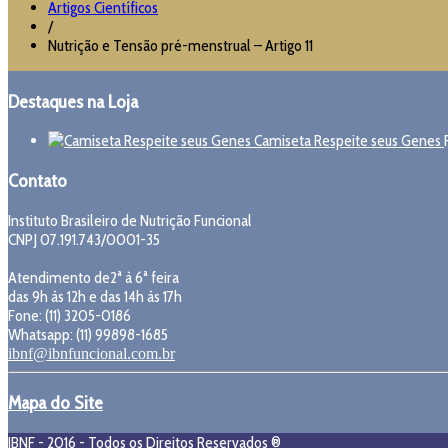
Artigos Científicos
/
Nutrição e Tensão pré-menstrual – Artigo 11
Destaques na Loja
Camiseta Respeite seus Genes
Contato
Instituto Brasileiro de Nutrição Funcional
CNPJ 07.191.743/0001-35
Atendimento de2ª à 6ª feira
das 9h às 12h e das 14h às 17h
Fone: (11) 3205-0186
Whatsapp: (11) 99898-1685
ibnf@ibnfuncional.com.br
Mapa do Site
IBNF - 2016 - Todos os Direitos Reservados ®