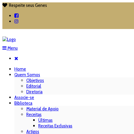
Respeite seus Genes

Menu
Home
Quem Somos
Objetivos
Editorial
Diretoria
Associe-se
Biblioteca
Material de Apoio
Receitas
Últimas
Receitas Exclusivas
Artigos