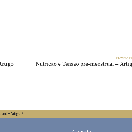
Próximo P
Artigo
Nutrição e Tensão pré-menstrual – Arti
ual – Artigo 7
Contato