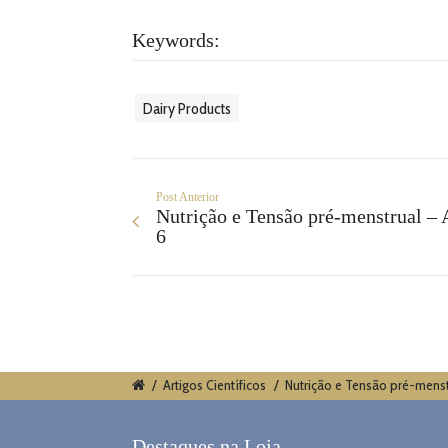
Keywords:
Dairy Products
Post Anterior
Nutrição e Tensão pré-menstrual – 
6
/
Artigos Científicos
/
Nutrição e Tensão pré-menstr
Destaques na Loja