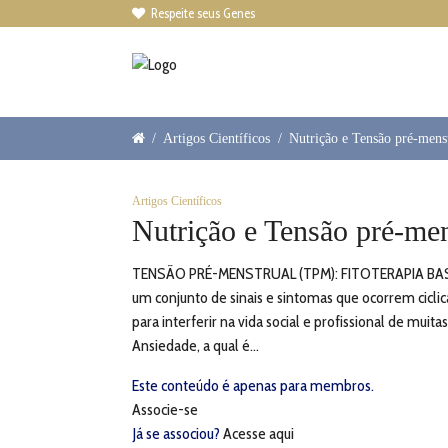
Respeite seus Genes

/
Artigos Científicos
/
Nutrição e Tensão pré-menst
Artigos Científicos
Nutrição e Tensão pré-men
TENSÃO PRÉ-MENSTRUAL (TPM): FITOTERAPIA BAS
um conjunto de sinais e sintomas que ocorrem cicl
para interferir na vida social e profissional de m
Ansiedade, a qual é...
Este conteúdo é apenas para membros.
Associe-se
Já se associou?
Acesse aqui