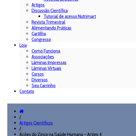
Artigos
Discussão Científica
Tutorial de acesso Nutrimart
Revista Trimestral
Alimentando Práticas
Cartilha
Congresso
Loja
Como Funciona
Associações
Lâminas Impressas
Lâminas Virtuais
Cursos
Diversos
Seu Carrinho
Contato
/
Artigos Científicos
/
Ações do Zinco na Saúde Humana – Artigo 4