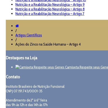
Nutrição e a Reabilitação Neurológica – Artigo 9
Nutrição e a Reabilitação Neurológica – Artigo 8
Nutrição e a Reabilitação Neurológica – Artigo 7
/
Artigos Científicos
/
Ações do Zinco na Saúde Humana – Artigo 4
Destaques na Loja
Camiseta Respeite seus Gen
Contato
Instituto Brasileiro de Nutrição Funcional
CNPJ 07.191.743/0001-35
Atendimento de2ª à 6ª feira
das 9h às 12h e das 14h às 17h