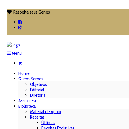
Respeite seus Genes

Menu
Home
Quem Somos
Objetivos
Editorial
Diretoria
Associe-se
Biblioteca
Material de Apoio
Receitas
Últimas
Receitas Exclusivas