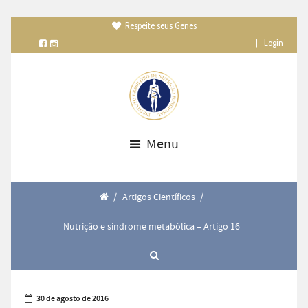
Respeite seus Genes

|
Login
Menu
/
Artigos Científicos
/
Nutrição e síndrome metabólica – Artigo 16
30 de agosto de 2016